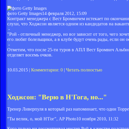
фото Getty Images
14 февраля 2012, 15:09
Контракт менеджера с Вест Бромвичем истекает по окончании
слухи, что Ходжсон является одним из кандидатов на вакан
-
"Рой - отличный менеджер, но все зависит от того, чего хо
его любят болельщики, а в клубе будут очень рады, если он о
-
Отметим, что после 25-ти туров в АПЛ Вест Бромвич Альбион
отделяет восемь очков.
10.03.2015 |
Комментарии: 0
|
Читать полностью
Ходжсон: "Верю в Н'Гога, но..."
Тренер Ливерпуля в который раз напоминает, что один Торрес
"Ты велик, о, мой Н'Гог", AP Photo
10 ноября 2010, 11:32
Кого только ни рассматривал мистер Рой в качестве подстра