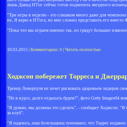
лишь Давид Н'Гог сейчас готов подменить звездного испанца
"Три игры в неделю - это слишком много даже для чемпиона
их. Я верю в Н'Гога, но мне сложно представить его вместо 
"Пока что мы играем именно так, но грядут большие изменен
10.03.2015 |
Комментарии: 0
|
Читать полностью
Ходжсон побережет Торреса и Джерра
Тренер Ливерпуля не хочет рисковать здоровьем лидеров сво
"Не в курсе, долго отдыхать будем?", фото Getty Images
04 янв
"Я думаю, мы должны это сделать", - сообщает Ходжсон. "В
за клуб".
"Я надеюсь, наш болельщики понимают, что Торрес недавно п